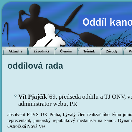
Aktuálně
Závodníci
Členům
Trénink
Závody
P
oddílová rada
Vít Pjajčík
´69,
předseda oddílu a TJ ONV,
v
administrátor webu, PR
absolvent FTVS UK Praha, bývalý člen realizačního týmu junio
reprezentant, juniorský republikový medailista na kanoi, Dyn
Ostrožská Nová Ves