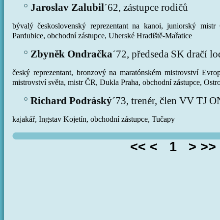
Jaroslav Zalubil
´62, zástupce rodičů
bývalý československý reprezentant na kanoi, juniorský mis
Pardubice, obchodní zástupce, Uherské Hradiště-Mařatice
Zbyněk Ondračka
´72, předseda SK dračí l
český reprezentant, bronzový na maratónském mistrovství Evro
mistrovství světa, mistr ČR, Dukla Praha, obchodní zástupce, Ost
Richard Podráský
´73, trenér,
člen VV TJ 
kajakář, Ingstav Kojetín, obchodní zástupce, Tučapy
<< < 1 > >>