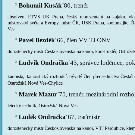
Bohumil Kusák
´80, trenér
absolvent FTVS UK Praha, český reprezentant na kajaku, vicem
mistrovství světa a Evropy, mistr ČR, USK Praha, spolumajitel 
Ves
Pavel Bezděk
´66, člen VV TJ ONV
dorostenecký mistr Československa na kanoi, konstruktér, Ostrož
Ludvík Ondračka
´43, správce loděnice, p
kanoista,
kanoistický rozhodčí, bývalý člen předsednictva Českého
Ostrožská Nová Ves-Chylice
Marek Mazur
´70, trenér, mezinárodní rozho
letecký technik, Ostrožská Nová Ves
Luděk Ondračka
´67, traťmistr
dorostenecký mistr Československa na kanoi, VTJ Pardubice, kle